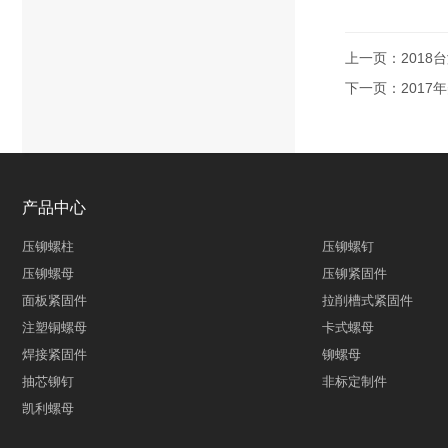
上一页：
2018
下一页：
201
产品中心
压铆螺柱
压铆螺钉
压铆螺母
压铆紧固件
面板紧固件
拉削槽式紧固件
注塑铜螺母
卡式螺母
焊接紧固件
铆螺母
抽芯铆钉
非标定制件
凯利螺母